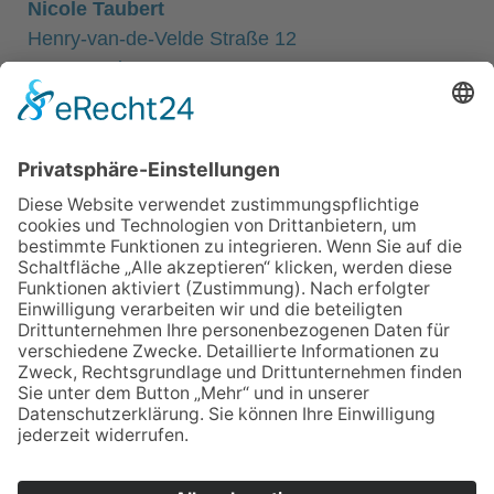
Nicole Taubert
Henry-van-de-Velde Straße 12
99425 Weimar
Email
kontakt@ars-vitalis-physiotherapie.de
Telefon
03643 - 41 46 22